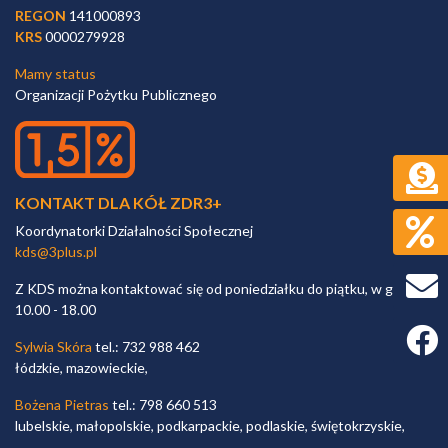
REGON
141000893
KRS
0000279928
Mamy status
Organizacji Pożytku Publicznego
KONTAKT DLA KÓŁ ZDR3+
Koordynatorki Działalności Społecznej
kds@3plus.pl
Z KDS można kontaktować się od poniedziałku do piątku, w godz.
10.00 - 18.00
Faceb
Sylwia Skóra
tel.: 732 988 462
łódzkie, mazowieckie,
Bożena Pietras
tel.: 798 660 513
lubelskie, małopolskie, podkarpackie, podlaskie, świętokrzyskie,