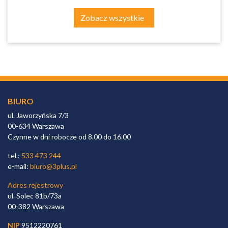
Zobacz wszystkie
BIURO
ul. Jaworzyńska 7/3
00-634 Warszawa
Czynne w dni robocze od 8.00 do 16.00
tel.:
533 473 244
e-mail:
biuro@3plus.pl
Adres rejestrowy
ul. Solec 81b/73a
00-382 Warszawa
NIP
9512220761