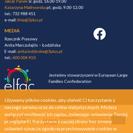
Jakub Panek
śr. godz. 16.00-19.00
Katarzyna Malinowska
pt. godz. 9.00-12.00
tel.: 732 988 451
e-mail:
linia@3plus.pl
MEDIA
Facebook link
Rzecznik Prasowy
Anita Marczułajtis – Łodzińska
E-mail:
anita.lodzinska@3plus.pl
tel.:
600 004 410
Jesteśmy stowarzyszeni w European Large
Families Confederation
Używamy plików cookies, aby ułatwić Ci korzystanie z
naszego serwisu oraz do celów statystycznych. Możesz
wyłączyć możliwość ich zapisu, zmieniając ustawienia Twojej
przeglądarki. Korzystanie z naszej strony bez zmiany
ustawień oznacza zgodę na przechowywanie cookies w